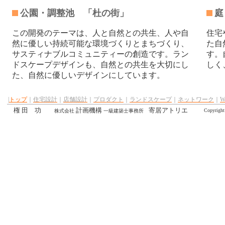
公園・調整池 「杜の街」
庭
この開発のテーマは、人と自然との共生、人や自
住宅
然に優しい持続可能な環境づくりとまちづくり、
た自
サスティナブルコミュニティーの創造です。ラン
す。
ドスケープデザインも、自然との共生を大切にし
しく
た、自然に優しいデザインにしています。
|
トップ
｜
住宅設計
｜
店舗設計
｜
プロダクト
｜
ランドスケープ
｜
ネットワーク
｜
権 田 功
計画機構
寄居アトリエ
Copyrigh
株式会社
一級建築士事務所